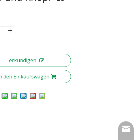
erkundigen
In den Einkaufswagen
nbty07