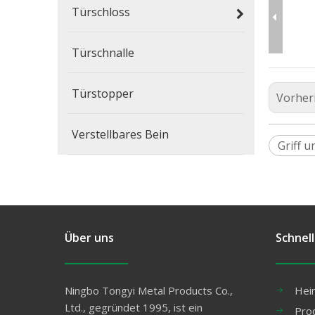
Türschloss
Türschnalle
Türstopper
Vorher
Verstellbares Bein
Griff 
Über uns
Schnell
Ningbo Tongyi Metal Products Co.,
Hei
Ltd., gegründet 1995, ist ein
Pro