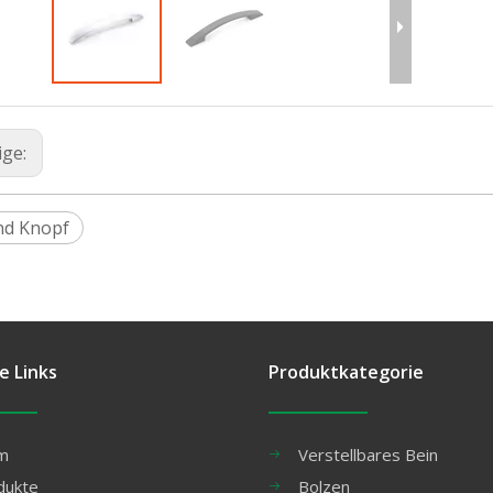
ige:
und Knopf
e Links
Produktkategorie
m
Verstellbares Bein
dukte
Bolzen