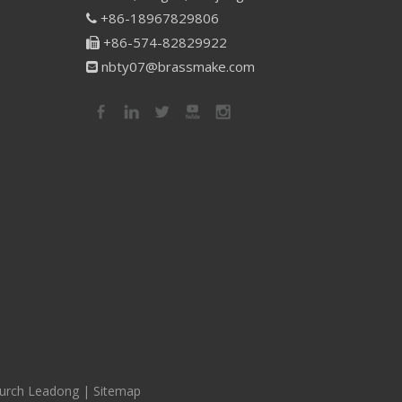
+86-18967829806

+86-574-82829922

nbty07@brassmake.com

durch
Leadong
|
Sitemap