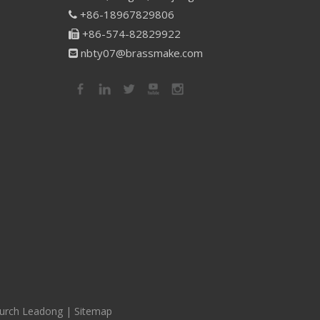
+86-18967829806

+86-574-82829922

nbty07@brassmake.com

durch
Leadong
|
Sitemap