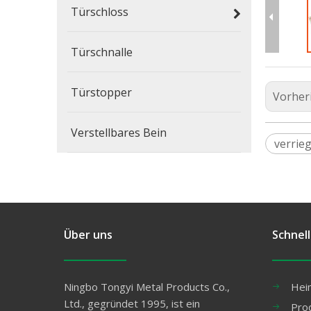
Türschloss
Türschnalle
Türstopper
Vorher
Verstellbares Bein
verrie
Über uns
Schnell
Ningbo Tongyi Metal Products Co.,
Hei
Ltd., gegründet 1995, ist ein
Pro