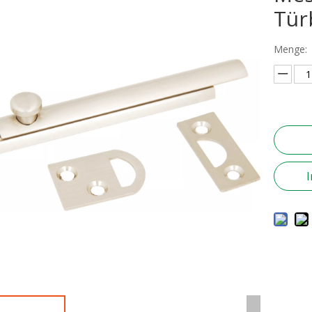
Tür
Menge: