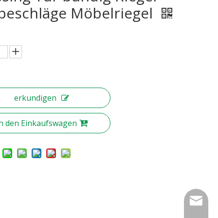
beschläge Möbelriegel
erkundigen
In den Einkaufswagen
nbty07