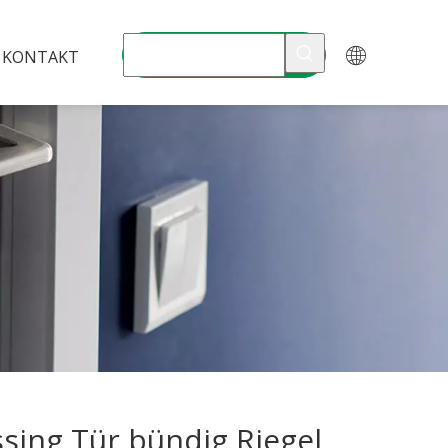
KONTAKT
sing Tür bündig Riegel