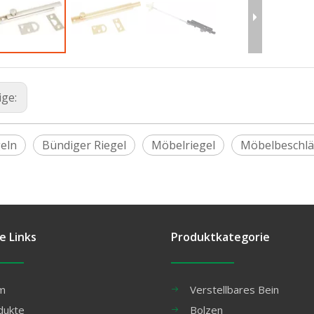
ige:
geln
Bündiger Riegel
Möbelriegel
Möbelbeschl
e Links
Produktkategorie
m
Verstellbares Bein
dukte
Bolzen