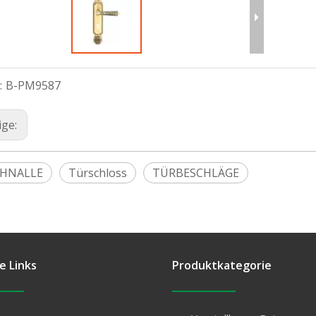
:
B-PM9587
ige:
HNALLE
Türschloss
TÜRBESCHLÄGE
e Links
Produktkategorie