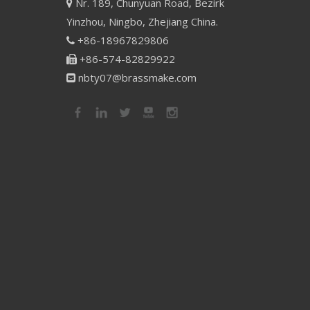
Nr. 189, Chunyuan Road, Bezirk

Yinzhou, Ningbo, Zhejiang China.
+86-18967829806

+86-574-82829922

nbty07@brassmake.com
