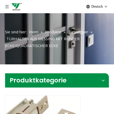
Deutsch
Sie sind hier:
Heim
»
Produkte
»
Türstopper
»
TÜRHALTER AUS MESSING MIT RUNDER
ECKE/QUADRATISCHER ECKE
Produktkategorie