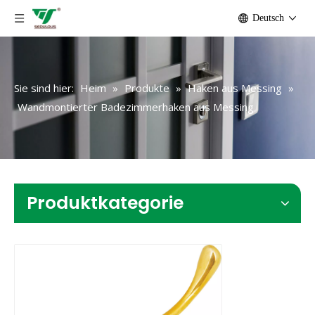
Deutsch
Sie sind hier:
Heim
»
Produkte
»
Haken aus Messing
»
Wandmontierter Badezimmerhaken aus Messing
Produktkategorie