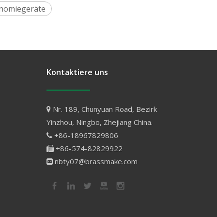
onomiegeräte
Kontaktiere uns
Nr. 189, Chunyuan Road, Bezirk

Yinzhou, Ningbo, Zhejiang China.
+86-18967829806

+86-574-82829922

nbty07@brassmake.com
