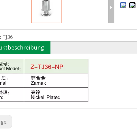
:
TJ36
uktbeschreibung
ige: