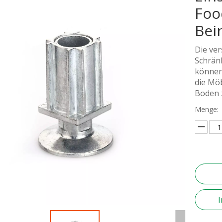
Foo
Bei
Die ver
Schrän
können
die Möb
Boden 
Menge: