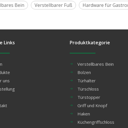
llbares Bein
Verstellbarer Fuß
Hardware für Gastr
e Links
Produktkategorie
m
Verstellbares Bein
dukte
Bolzen
r uns
Türhalter
stellung
Türschloss
Türstopper
takt
Griff und Knopf
Haken
Küchengriffschloss