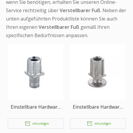
wenn Sie benötigen, erhalten Sie unseren Online-
Service rechtzeitig über
Verstellbarer Fuß
. Neben der
unten aufgeführten Produktliste können Sie auch
Ihren eigenen
Verstellbarer Fuß
gemäß Ihren
spezifischen Bedürfnissen anpassen.
Einstellbare Hardware
Einstellbare Hardware
für Food-Service-Geräte
für Food-Service-Geräte
mit Beinen
mit Beinen
erkundigen
erkundigen