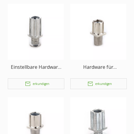
Einstellbare Hardware
Hardware für
für Food-Service-Geräte
Gastronomiegeräte mit
mit Beinen
verstellbarem Bein
erkundigen
erkundigen